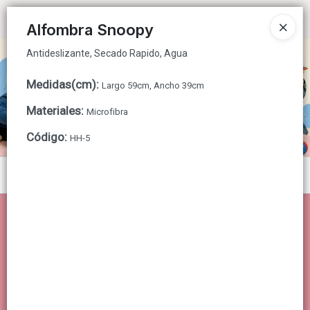
Antideslizante, Secado Rapido, Agua
Ingresar a la Tienda
Alfombra Snoopy
Antideslizante, Secado Rapido, Agua
CÓMO COMPRAR
Medidas(cm)
:
Largo 59cm, Ancho 39cm
QUIÉNES SOMOS
Materiales
:
Microfibra
CONTACTO
Código
:
HH-5
Menú
Antideslizante, Secado Rapido, Agua
Lista vacía