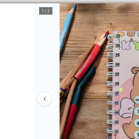
1 / 2
CÓM