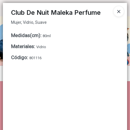
Mujer, Vidrio, Suave
Ingresar a la Tienda
Club De Nuit Maleka Perfume
Mujer, Vidrio, Suave
CÓMO COMPRAR
Medidas(cm)
:
80ml
QUIÉNES SOMOS
Materiales
:
Vidrio
CONTACTO
Código
:
801116
Menú
Mujer, Vidrio, Suave
Lista vacía