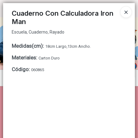
Escuela, Cuaderno, Rayado
Ingresar a la Tienda
Cuaderno Con Calculadora Iron
Man
CÓMO COMPRAR
Escuela, Cuaderno, Rayado
QUIÉNES SOMOS
Medidas(cm)
:
18cm Largo,13cm Ancho.
CONTACTO
Materiales
:
Carton Duro
Código
:
060865
Menú
Escuela, Cuaderno, Rayado
Lista vacía