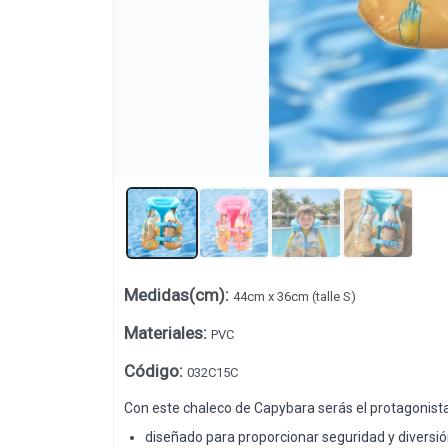
Medidas(cm)
:
44cm x 36cm (talle S)
Lista vacía
Materiales
:
PVC
Código
:
032C15C
Con este chaleco de Capybara serás el protagonista e
diseñado para proporcionar seguridad y diversi