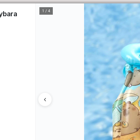
1 / 4
pybara
CÓM