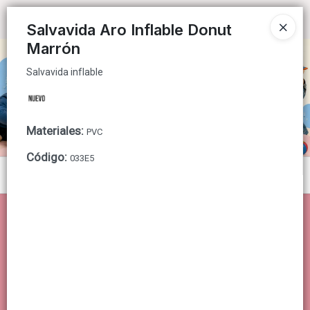
Salvavida inflable
Ingresar a la Tienda
Salvavida Aro Inflable Donut
Marrón
CÓMO COMPRAR
Salvavida inflable
QUIÉNES SOMOS
CONTACTO
Materiales
:
PVC
Código
:
033E5
Menú
Salvavida inflable
Lista vacía