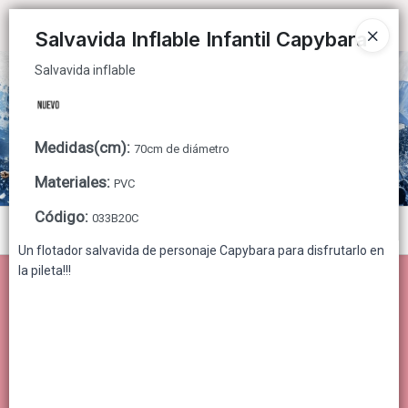
Salvavida inflable
Ingresar a la Tienda
Salvavida Inflable Infantil Capybara
Salvavida inflable
CÓMO COMPRAR
QUIÉNES SOMOS
Medidas(cm)
:
70cm de diámetro
CONTACTO
Materiales
:
PVC
Código
:
033B20C
Menú
Un flotador salvavida de personaje Capybara para disfrutarlo en
Salvavida inflable
la pileta!!!
Lista vacía