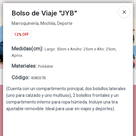
Marroquinería, Mochila, Deporte
Ingresar a la Tienda
Bolso de Viaje "JYB"
Marroquinería, Mochila, Deporte
CÓMO COMPRAR
12% OFF
QUIÉNES SOMOS
Medidas(cm)
:
Largo: 50cm x Ancho: 25cm x Alto: 25cm,
CONTACTO
Aprox.
Materiales
:
Poliéster
Menú
Código
:
408037B
Marroquinería, Mochila, Deporte
(Cuenta con un compartimento principal, dos bolsillos laterales
(uno para calzado y uno multiuso), 2 bolsillos frontales y un
compartimento interno para ropa húmeda. Incluye una tira
ajustable removible. Ideal para usar en viajes y deportes).
Lista vacía