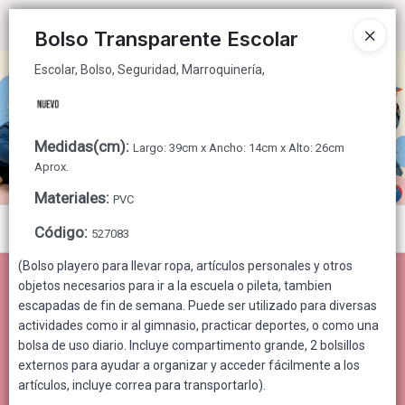
Escolar, Bolso, Seguridad, Marroquinería,
Ingresar a la Tienda
Bolso Transparente Escolar
Escolar, Bolso, Seguridad, Marroquinería,
CÓMO COMPRAR
QUIÉNES SOMOS
Medidas(cm)
:
Largo: 39cm x Ancho: 14cm x Alto: 26cm
CONTACTO
Aprox.
Materiales
:
PVC
Menú
Código
:
527083
Escolar, Bolso, Seguridad, Marroquinería,
(Bolso playero para llevar ropa, artículos personales y otros
objetos necesarios para ir a la escuela o pileta, tambien
escapadas de fin de semana. Puede ser utilizado para diversas
actividades como ir al gimnasio, practicar deportes, o como una
bolsa de uso diario. Incluye compartimento grande, 2 bolsillos
Lista vacía
externos para ayudar a organizar y acceder fácilmente a los
artículos, incluye correa para transportarlo).