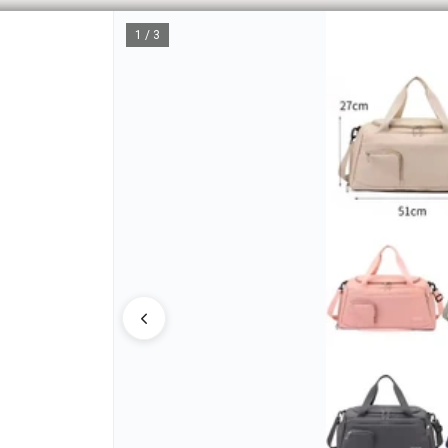
1 / 3
CÓM