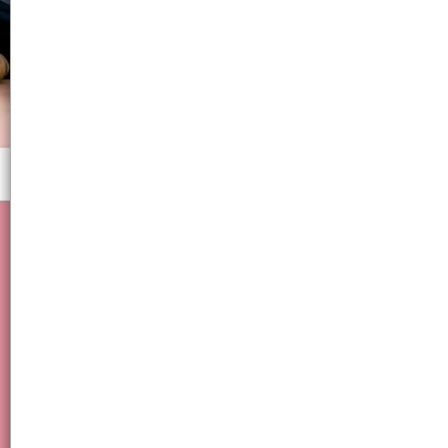
Menú
Viaje, Bolsos, Cartera, Marroquinería