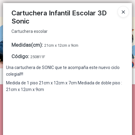
Cartuchera escolar
Ingresar a la Tienda
Cartuchera Infantil Escolar 3D
Sonic
CÓMO COMPRAR
Cartuchera escolar
QUIÉNES SOMOS
Medidas(cm)
:
21cm x 12cm x 9cm
CONTACTO
Código
:
250811F
Una cartuchera de SONIC que te acompaña este nuevo ciclo
colegial!!!
Menú
Medida de 1 piso 21cm x 12cm x 7cm Mediada de doble piso :
Cartuchera escolar
21cm x 12cm x 9cm
Lista vacía