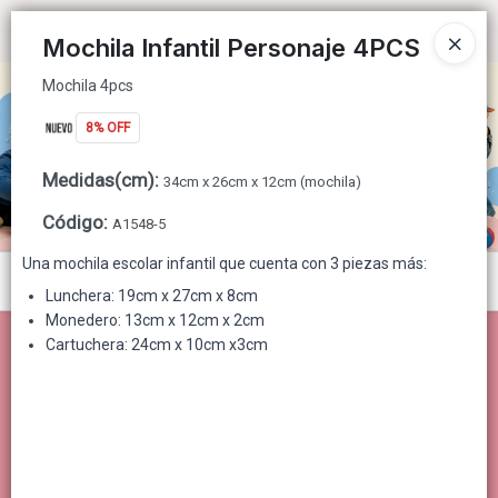
Mochila 4pcs
Ingresar a la Tienda
Mochila Infantil Personaje 4PCS
Mochila 4pcs
CÓMO COMPRAR
8% OFF
QUIÉNES SOMOS
Medidas(cm)
:
34cm x 26cm x 12cm (mochila)
CONTACTO
Código
:
A1548-5
Una mochila escolar infantil que cuenta con 3 piezas más:
Menú
Lunchera: 19cm x 27cm x 8cm
Monedero: 13cm x 12cm x 2cm
Mochila 4pcs
Cartuchera: 24cm x 10cm x3cm
Lista vacía