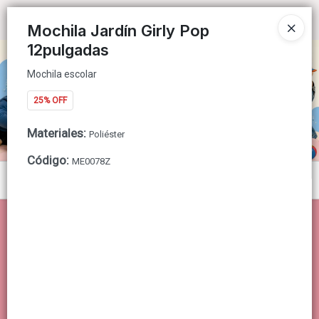
Mochila escolar
Ingresar a la Tienda
Mochila Jardín Girly Pop
12pulgadas
CÓMO COMPRAR
Mochila escolar
QUIÉNES SOMOS
25% OFF
CONTACTO
Materiales
:
Poliéster
Código
:
ME0078Z
Menú
Mochila escolar
Lista vacía