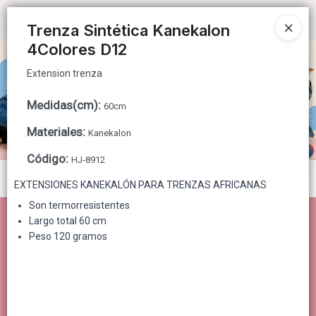
Extension trenza
Ingresar a la Tienda
Trenza Sintética Kanekalon
4Colores D12
CÓMO COMPRAR
Extension trenza
QUIÉNES SOMOS
Medidas(cm)
:
60cm
CONTACTO
Materiales
:
Kanekalon
Código
:
HJ-8912
Menú
EXTENSIONES KANEKALÓN PARA TRENZAS AFRICANAS
Extension trenza
Son termorresistentes
Largo total 60 cm
Peso 120 gramos
Lista vacía