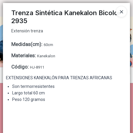
Extensión trenza
Ingresar a la Tienda
Trenza Sintética Kanekalon Bicolor
2935
CÓMO COMPRAR
Extensión trenza
QUIÉNES SOMOS
Medidas(cm)
:
60cm
CONTACTO
Materiales
:
Kanekalon
Código
:
HJ-8911
Menú
EXTENSIONES KANEKALÓN PARA TRENZAS AFRICANAS
Extensión trenza
Son termorresistentes
Largo total 60 cm
Peso 120 gramos
Lista vacía