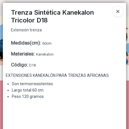
Extensión trenza
Ingresar a la Tienda
Trenza Sintética Kanekalon
Tricolor D18
CÓMO COMPRAR
Extensión trenza
QUIÉNES SOMOS
Medidas(cm)
:
60cm
CONTACTO
Materiales
:
Kanekalon
Código
:
D18
Menú
EXTENSIONES KANEKALÓN PARA TRENZAS AFRICANAS
Extensión trenza
Son termorresistentes
Largo total 60 cm
Peso 120 gramos
Lista vacía