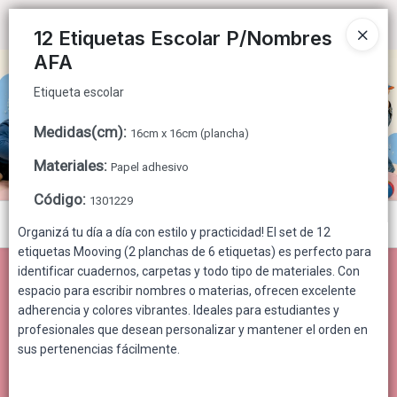
Etiqueta escolar
Ingresar a la Tienda
12 Etiquetas Escolar P/Nombres
AFA
CÓMO COMPRAR
Etiqueta escolar
QUIÉNES SOMOS
Medidas(cm)
:
16cm x 16cm (plancha)
CONTACTO
Materiales
:
Papel adhesivo
Código
:
1301229
Menú
Organizá tu día a día con estilo y practicidad! El set de 12
etiquetas Mooving (2 planchas de 6 etiquetas) es perfecto para
Etiqueta escolar
identificar cuadernos, carpetas y todo tipo de materiales. Con
espacio para escribir nombres o materias, ofrecen excelente
adherencia y colores vibrantes. Ideales para estudiantes y
profesionales que desean personalizar y mantener el orden en
Lista vacía
sus pertenencias fácilmente.