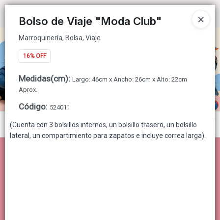
Marroquinería, Bolsa, Viaje
Ingresar a la Tienda
Bolso de Viaje "Moda Club"
Marroquinería, Bolsa, Viaje
CÓMO COMPRAR
16% OFF
QUIÉNES SOMOS
Medidas(cm)
:
Largo: 46cm x Ancho: 26cm x Alto: 22cm
CONTACTO
Aprox.
Código
:
524011
Menú
(Cuenta con 3 bolsillos internos, un bolsillo trasero, un bolsillo
lateral, un compartimiento para zapatos e incluye correa larga).
Marroquinería, Bolsa, Viaje
Lista vacía