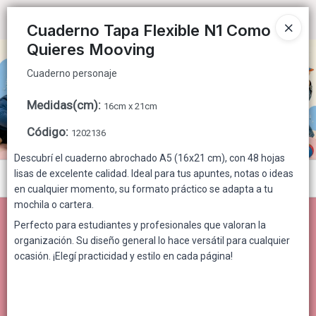
Cuaderno personaje
Ingresar a la Tienda
Cuaderno Tapa Flexible N1 Como
Quieres Mooving
CÓMO COMPRAR
Cuaderno personaje
QUIÉNES SOMOS
Medidas(cm)
:
16cm x 21cm
CONTACTO
Código
:
1202136
Descubrí el cuaderno abrochado A5 (16x21 cm), con 48 hojas
lisas de excelente calidad. Ideal para tus apuntes, notas o ideas
Menú
en cualquier momento, su formato práctico se adapta a tu
Cuaderno personaje
mochila o cartera.
Perfecto para estudiantes y profesionales que valoran la
organización. Su diseño general lo hace versátil para cualquier
ocasión. ¡Elegí practicidad y estilo en cada página!
Lista vacía