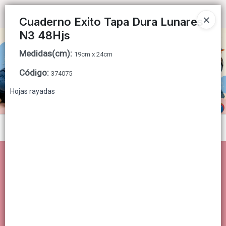
Ingresar a la Tienda
Cuaderno Exito Tapa Dura Lunares
N3 48Hjs
CÓMO COMPRAR
Medidas(cm)
:
19cm x 24cm
QUIÉNES SOMOS
Código
:
374075
Hojas rayadas
CONTACTO
Menú
Lista vacía