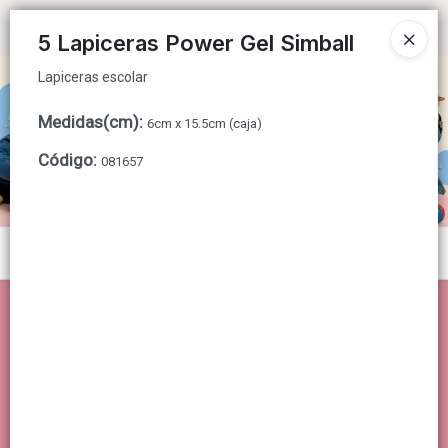
Lapiceras escolar
Ingresar a la Tienda
5 Lapiceras Power Gel Simball
Lapiceras escolar
CÓMO COMPRAR
Medidas(cm)
:
6cm x 15.5cm (caja)
QUIÉNES SOMOS
Código
:
081657
CONTACTO
Menú
Lapiceras escolar
Lista vacía