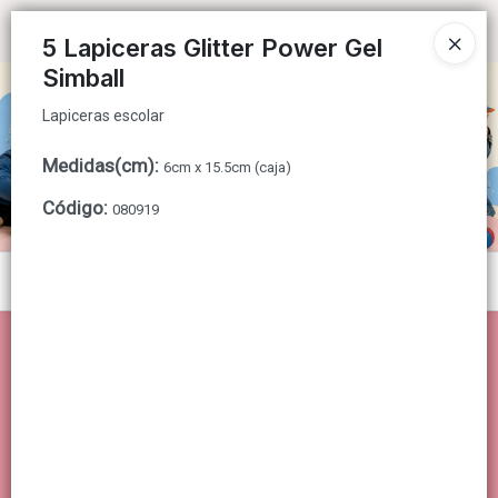
Lapiceras escolar
Ingresar a la Tienda
5 Lapiceras Glitter Power Gel
Simball
CÓMO COMPRAR
Lapiceras escolar
QUIÉNES SOMOS
Medidas(cm)
:
6cm x 15.5cm (caja)
CONTACTO
Código
:
080919
Menú
Lapiceras escolar
Lista vacía