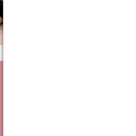
Menú
Lapiz,goma,borrador, utiles