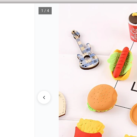
1 / 4
CÓM