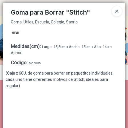
Goma, Utiles, Escuela, Colegio, Sanrio
Ingresar a la Tienda
Goma para Borrar "Stitch"
Goma, Utiles, Escuela, Colegio, Sanrio
CÓMO COMPRAR
QUIÉNES SOMOS
Medidas(cm)
:
Largo: 15,5cm x Ancho: 15cm x Alto: 14cm
CONTACTO
Aprox.
Código
:
527085
Menú
(Caja x 60U. de goma para borrar en paquetitos individuales,
cada uno tiene diferentes motivos de Stitch, ideales para
Goma, Utiles, Escuela, Colegio, Sanrio
regalar).
Lista vacía