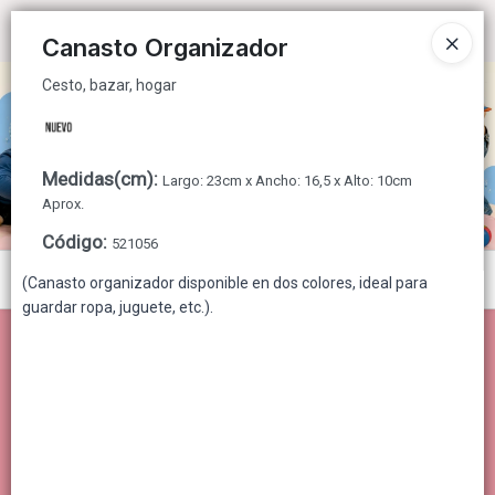
Cesto, bazar, hogar
Ingresar a la Tienda
Canasto Organizador
Cesto, bazar, hogar
CÓMO COMPRAR
QUIÉNES SOMOS
Medidas(cm)
:
Largo: 23cm x Ancho: 16,5 x Alto: 10cm
CONTACTO
Aprox.
Código
:
521056
Menú
(Canasto organizador disponible en dos colores, ideal para
guardar ropa, juguete, etc.).
Cesto, bazar, hogar
Lista vacía