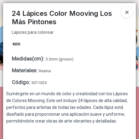
Lapices para colorear
Ingresar a la Tienda
24 Lápices Color Mooving Los
Más Pintones
CÓMO COMPRAR
Lapices para colorear
QUIÉNES SOMOS
CONTACTO
Medidas(cm)
:
3.3mm (grosor)
Materiales
:
Resina
Menú
Código
:
3011024
Lapices para colorear
Sumérgete en un mundo de color y creatividad con los Lápices
de Colores Mooving. Este set incluye 24 lápices de alta calidad,
perfectos para artistas de todas las edades. Cada lápiz está
diseñado para proporcionar una aplicación suave y uniforme,
permitiéndote crear obras de arte vibrantes y detalladas.
Lista vacía