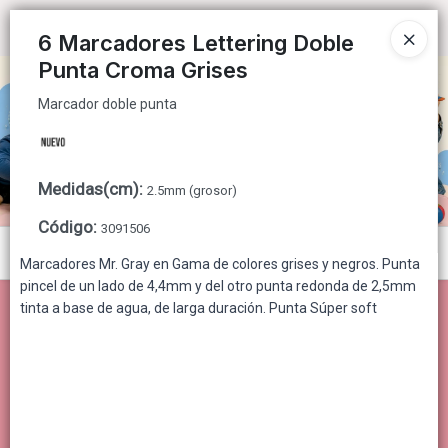
Marcador doble punta
Ingresar a la Tienda
6 Marcadores Lettering Doble
Punta Croma Grises
CÓMO COMPRAR
Marcador doble punta
QUIÉNES SOMOS
CONTACTO
Medidas(cm)
:
2.5mm (grosor)
Código
:
3091506
Menú
Marcadores Mr. Gray en Gama de colores grises y negros. Punta
pincel de un lado de 4,4mm y del otro punta redonda de 2,5mm
Marcador doble punta
tinta a base de agua, de larga duración. Punta Súper soft
Lista vacía