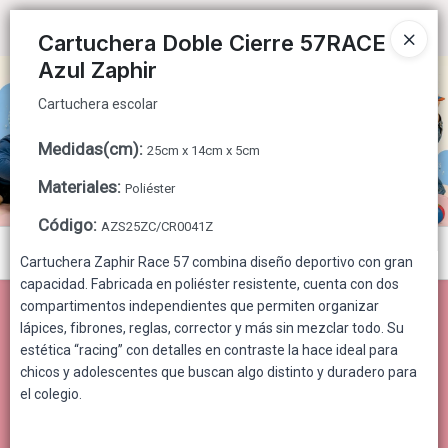
Cartuchera escolar
Ingresar a la Tienda
Cartuchera Doble Cierre 57RACE
Azul Zaphir
CÓMO COMPRAR
Cartuchera escolar
QUIÉNES SOMOS
Medidas(cm)
:
25cm x 14cm x 5cm
CONTACTO
Materiales
:
Poliéster
Código
:
AZS25ZC/CR0041Z
Menú
Cartuchera Zaphir Race 57 combina diseño deportivo con gran
capacidad. Fabricada en poliéster resistente, cuenta con dos
Cartuchera escolar
compartimentos independientes que permiten organizar
lápices, fibrones, reglas, corrector y más sin mezclar todo. Su
estética “racing” con detalles en contraste la hace ideal para
chicos y adolescentes que buscan algo distinto y duradero para
Lista vacía
el colegio.