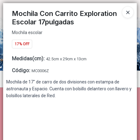
Mochila escolar
Ingresar a la Tienda
Mochila Con Carrito Exploration
Escolar 17pulgadas
CÓMO COMPRAR
Mochila escolar
QUIÉNES SOMOS
17% OFF
CONTACTO
Medidas(cm)
:
42.5cm x 29cm x 13cm
Código
:
MC0006Z
Menú
Mochila de 17" de carro de dos divisiones con estampa de
astronauta y Espacio. Cuenta con bolsillo delantero con llavero y
Mochila escolar
bolsillos laterales de Red.
Lista vacía