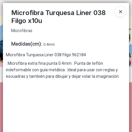
Microfibras
Ingresar a la Tienda
Microfibra Turquesa Liner 038
Filgo x10u
CÓMO COMPRAR
Microfibras
QUIÉNES SOMOS
Medidas(cm)
:
0.4mm
CONTACTO
Microfibra Turquesa Liner 038 Filgo 962184
. Microfibra extra fina punta 0.4mm . Punta de teflón
indeformable con guía metálica . Ideal para usar con reglas y
Menú
escuadras y también para dibujar y dejar volar la imaginación
Microfibras
Lista vacía