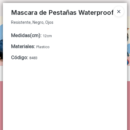
Resistente, Negro, Ojos
Ingresar a la Tienda
Mascara de Pestañas Waterproof
Resistente, Negro, Ojos
CÓMO COMPRAR
Medidas(cm)
:
12cm
QUIÉNES SOMOS
Materiales
:
Plastico
CONTACTO
Código
:
8483
Menú
Resistente, Negro, Ojos
Lista vacía