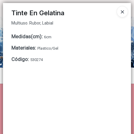
Multiuso. Rubor, Labial
Ingresar a la Tienda
Tinte En Gelatina
Multiuso. Rubor, Labial
CÓMO COMPRAR
Medidas(cm)
:
6cm
QUIÉNES SOMOS
Materiales
:
Plastico/Gel
CONTACTO
Código
:
530274
Menú
Multiuso. Rubor, Labial
Lista vacía