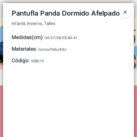
Infantil, Invierno, Talles
Ingresar a la Tienda
Pantufla Panda Dormido Afelpado
Infantil, Invierno, Talles
CÓMO COMPRAR
Medidas(cm)
:
36-37/38-39/40-41
QUIÉNES SOMOS
Materiales
:
Goma/Peluchito
CONTACTO
Código
:
558215
Menú
Infantil, Invierno, Talles
Lista vacía