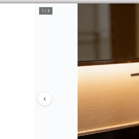
1 / 3
CÓM