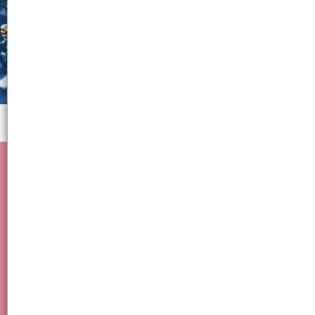
Menú
Bano , hogar