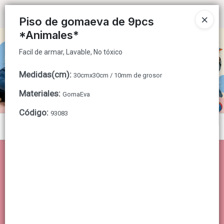
Facil de armar, Lavable, No tóxico
Ingresar a la Tienda
Piso de gomaeva de 9pcs
*Animales*
CÓMO COMPRAR
Facil de armar, Lavable, No tóxico
QUIÉNES SOMOS
Medidas(cm)
:
30cmx30cm / 10mm de grosor
CONTACTO
Materiales
:
GomaEva
Código
:
93083
Menú
Facil de armar, Lavable, No tóxico
Lista vacía