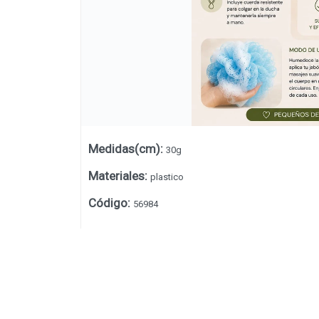
Medidas(cm)
:
30g
Materiales
:
plastico
Código
:
56984
Lista vacía