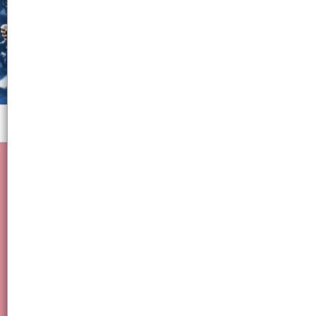
Menú
bano