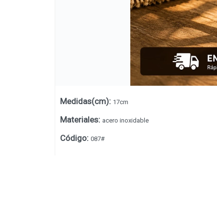
Medidas(cm)
:
17cm
Materiales
:
acero inoxidable
Código
:
087#
Lista vacía