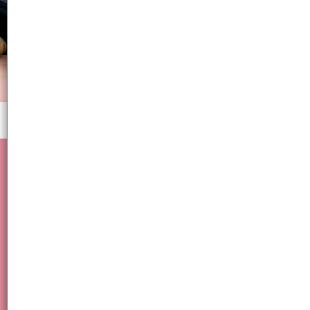
Menú
bazar