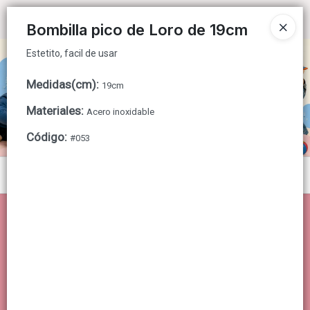
Estetito, facil de usar
Ingresar a la Tienda
Bombilla pico de Loro de 19cm
Estetito, facil de usar
CÓMO COMPRAR
Medidas(cm)
:
19cm
QUIÉNES SOMOS
Materiales
:
Acero inoxidable
CONTACTO
Código
:
#053
Menú
Estetito, facil de usar
Lista vacía