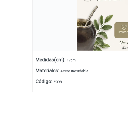
Medidas(cm)
:
17cm
Materiales
:
Acero Inoxidable
Código
:
#098
Lista vacía