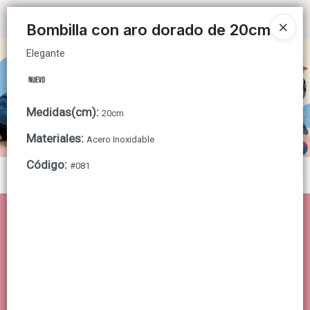
Elegante
Ingresar a la Tienda
Bombilla con aro dorado de 20cm
Elegante
CÓMO COMPRAR
QUIÉNES SOMOS
Medidas(cm)
:
20cm
CONTACTO
Materiales
:
Acero Inoxidable
Código
:
#081
Menú
Elegante
Lista vacía