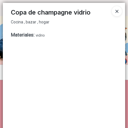
Cocina , bazar , hogar
Ingresar a la Tienda
Copa de champagne vidrio
Cocina , bazar , hogar
CÓMO COMPRAR
Materiales
:
vidrio
QUIÉNES SOMOS
CONTACTO
Menú
Cocina , bazar , hogar
Lista vacía