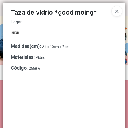
Hogar
Ingresar a la Tienda
Taza de vidrio *good moing*
Hogar
CÓMO COMPRAR
QUIÉNES SOMOS
Medidas(cm)
:
Alto 10cm x 7cm
CONTACTO
Materiales
:
Vidrio
Código
:
2568-6
Menú
Hogar
Lista vacía