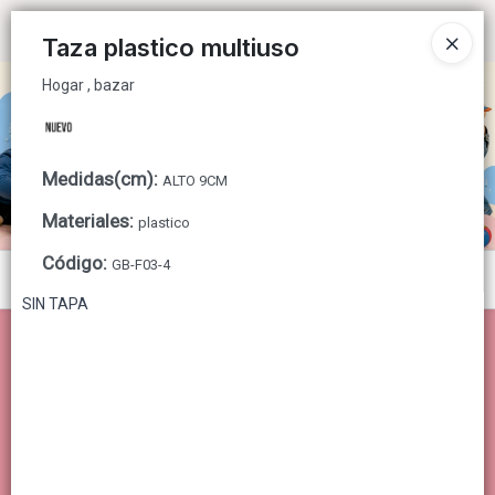
Hogar , bazar
Ingresar a la Tienda
Taza plastico multiuso
Hogar , bazar
CÓMO COMPRAR
QUIÉNES SOMOS
Medidas(cm)
:
ALTO 9CM
CONTACTO
Materiales
:
plastico
Código
:
GB-F03-4
Menú
SIN TAPA
Hogar , bazar
Lista vacía