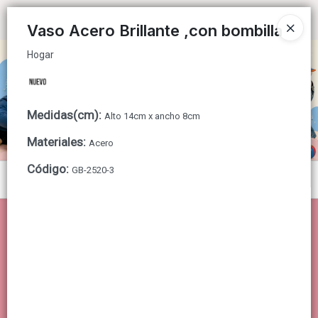
Hogar
Ingresar a la Tienda
Vaso Acero Brillante ,con bombilla
Hogar
CÓMO COMPRAR
QUIÉNES SOMOS
Medidas(cm)
:
Alto 14cm x ancho 8cm
CONTACTO
Materiales
:
Acero
Código
:
GB-2520-3
Menú
Hogar
Lista vacía