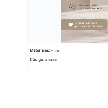
Materiales
:
Vidrio
Código
:
4944036
Lista vacía