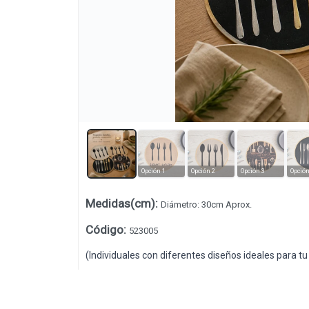
Opción 1
Opción 2
Opción 3
Opción
Medidas(cm)
:
Diámetro: 30cm Aprox.
Lista vacía
Código
:
523005
(Individuales con diferentes diseños ideales para t