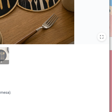
 4
u mesa).