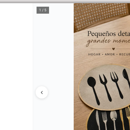
1 / 5
CÓM