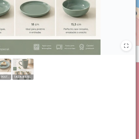
PLATO POSTRE 20CM #378173
TAZA # 379682