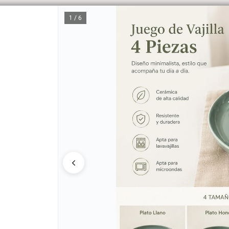
1 / 6
CÓM