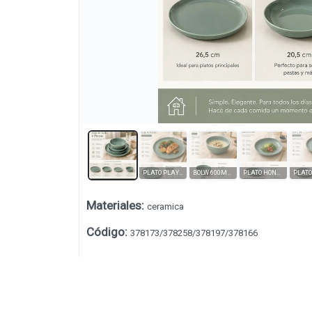
PLATO PLAYO 26CM # 378197
BOLW 600ML#378166
PLATO HONDO 20.5CM #378258
Materiales
:
ceramica
Lista vacía
Código
:
378173/378258/378197/378166