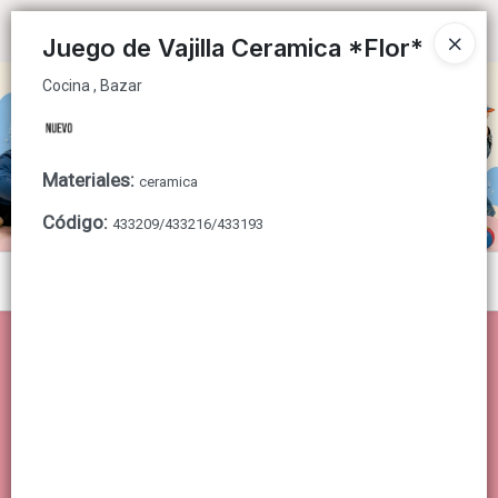
Cocina , Bazar
Ingresar a la Tienda
Juego de Vajilla Ceramica *Flor*
Cocina , Bazar
CÓMO COMPRAR
QUIÉNES SOMOS
Materiales
:
ceramica
CONTACTO
Código
:
433209/433216/433193
Menú
Cocina , Bazar
Lista vacía