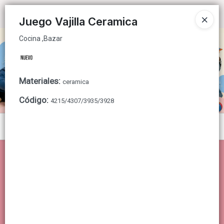
Cocina ,Bazar
Ingresar a la Tienda
Juego Vajilla Ceramica
Cocina ,Bazar
CÓMO COMPRAR
QUIÉNES SOMOS
Materiales
:
ceramica
CONTACTO
Código
:
4215/4307/3935/3928
Menú
Cocina ,Bazar
Lista vacía