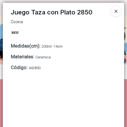
Cocina
Ingresar a la Tienda
Juego Taza con Plato 2850
Cocina
CÓMO COMPRAR
QUIÉNES SOMOS
Medidas(cm)
:
200ml -14cm
CONTACTO
Materiales
:
Ceramica
Código
:
442850
Menú
Cocina
Lista vacía